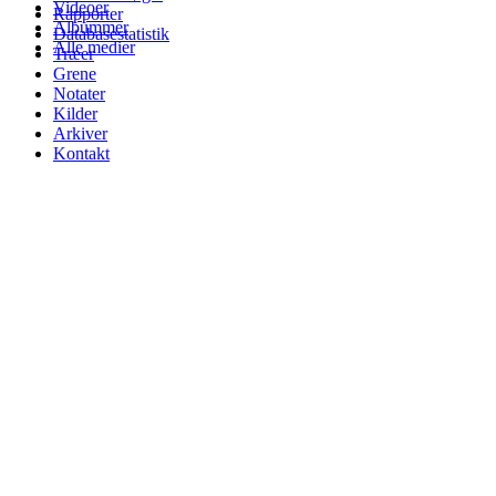
Videoer
Rapporter
Albummer
Databasestatistik
Alle medier
Træer
Grene
Notater
Kilder
Arkiver
Kontakt