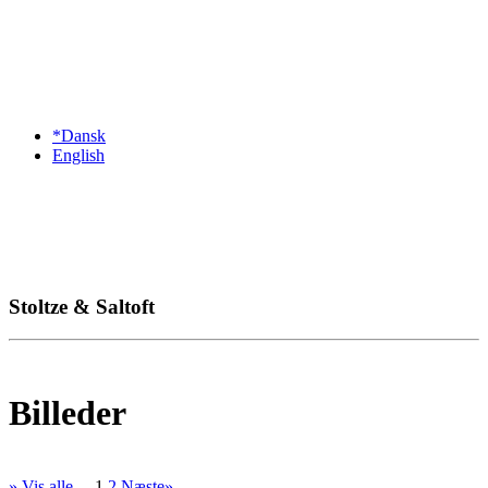
*Dansk
English
Stoltze & Saltoft
Billeder
» Vis alle
1
2
Næste»