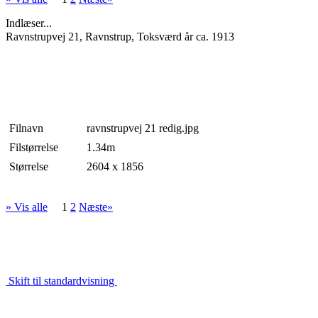
Indlæser...
Ravnstrupvej 21, Ravnstrup, Toksværd år ca. 1913
Filnavn
ravnstrupvej 21 redig.jpg
Filstørrelse
1.34m
Størrelse
2604 x 1856
» Vis alle
1
2
Næste»
Skift til standardvisning