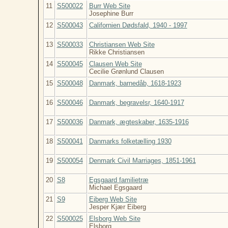
11
S500022
Burr Web Site
Josephine Burr
12
S500043
Californien Dødsfald, 1940 - 1997
13
S500033
Christiansen Web Site
Rikke Christiansen
14
S500045
Clausen Web Site
Cecilie Grønlund Clausen
15
S500048
Danmark, barnedåb, 1618-1923
16
S500046
Danmark, begravelsr, 1640-1917
17
S500036
Danmark, ægteskaber, 1635-1916
18
S500041
Danmarks folketælling 1930
19
S500054
Denmark Civil Marriages, 1851-1961
20
S8
Egsgaard familietræ
Michael Egsgaard
21
S9
Eiberg Web Site
Jesper Kjær Eiberg
22
S500025
Elsborg Web Site
Elsborg