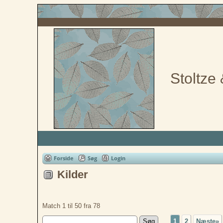
Stoltze 
Forside
Søg
Login
Kilder
Match 1 til 50 fra 78
1
2
Næste»