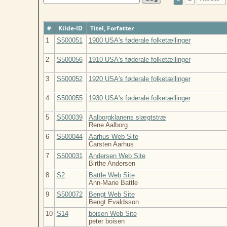
#
Kilde-ID
Titel, Forfatter
1
S500051
1900 USA's føderale folketællinger
2
S500056
1910 USA's føderale folketællinger
3
S500052
1920 USA's føderale folketællinger
4
S500055
1930 USA's føderale folketællinger
5
S500039
Aalborgklanens slægtstræ
Rene Aalborg
6
S500044
Aarhus Web Site
Carsten Aarhus
7
S500031
Andersen Web Site
Birthe Andersen
8
S2
Battle Web Site
Ann-Marie Battle
9
S500072
Bengt Web Site
Bengt Evaldsson
10
S14
boisen Web Site
peter boisen