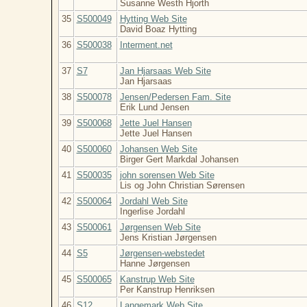
Susanne Westh Hjorth
35
S500049
Hytting Web Site
David Boaz Hytting
36
S500038
Interment.net
37
S7
Jan Hjarsaas Web Site
Jan Hjarsaas
38
S500078
Jensen/Pedersen Fam. Site
Erik Lund Jensen
39
S500068
Jette Juel Hansen
Jette Juel Hansen
40
S500060
Johansen Web Site
Birger Gert Markdal Johansen
41
S500035
john sorensen Web Site
Lis og John Christian Sørensen
42
S500064
Jordahl Web Site
Ingerlise Jordahl
43
S500061
Jørgensen Web Site
Jens Kristian Jørgensen
44
S5
Jørgensen-webstedet
Hanne Jørgensen
45
S500065
Kanstrup Web Site
Per Kanstrup Henriksen
46
S12
Langemark Web Site