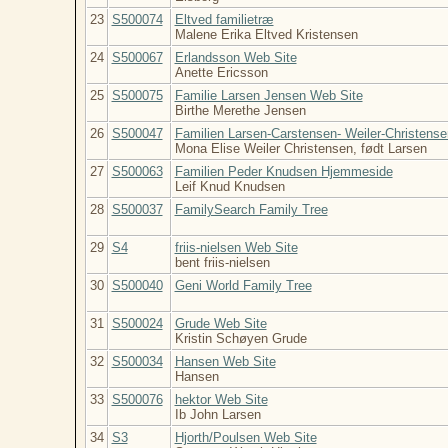
23
S500074
Eltved familietræ
Malene Erika Eltved Kristensen
24
S500067
Erlandsson Web Site
Anette Ericsson
25
S500075
Familie Larsen Jensen Web Site
Birthe Merethe Jensen
26
S500047
Familien Larsen-Carstensen- Weiler-Christens
Mona Elise Weiler Christensen, født Larsen
27
S500063
Familien Peder Knudsen Hjemmeside
Leif Knud Knudsen
28
S500037
FamilySearch Family Tree
29
S4
friis-nielsen Web Site
bent friis-nielsen
30
S500040
Geni World Family Tree
31
S500024
Grude Web Site
Kristin Schøyen Grude
32
S500034
Hansen Web Site
Hansen
33
S500076
hektor Web Site
Ib John Larsen
34
S3
Hjorth/Poulsen Web Site