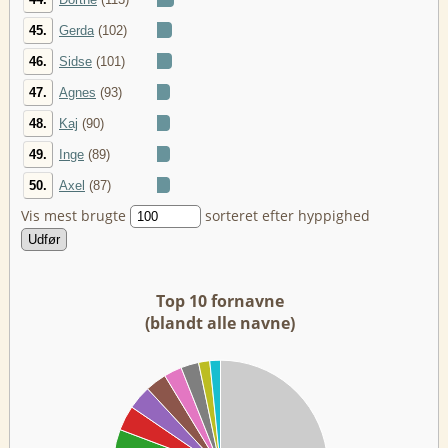
45.
Gerda
(102)
46.
Sidse
(101)
47.
Agnes
(93)
48.
Kaj
(90)
49.
Inge
(89)
50.
Axel
(87)
Vis mest brugte
sorteret efter hyppighed
Top 10 fornavne
(blandt alle navne)
00
00
00
00