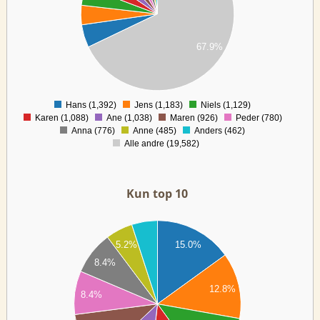
00
00
00
67.9%
00
00
00
0
Hans (1,392)
Jens (1,183)
Niels (1,129)
0
Karen (1,088)
Ane (1,038)
Maren (926)
Peder (780)
Anna (776)
Anne (485)
Anders (462)
Alle andre (19,582)
Kun top 10
00
15.0%
5.2%
00
8.4%
00
00
12.8%
8.4%
00
00