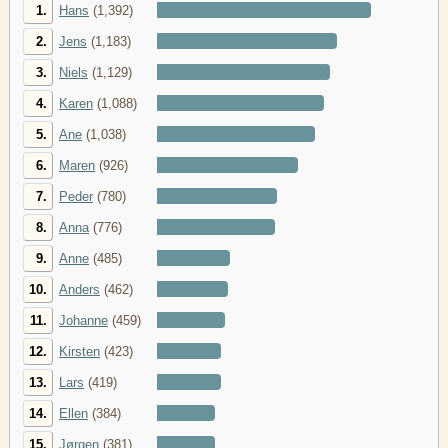
1.
Hans
(1,392)
2.
Jens
(1,183)
3.
Niels
(1,129)
4.
Karen
(1,088)
5.
Ane
(1,038)
6.
Maren
(926)
7.
Peder
(780)
8.
Anna
(776)
9.
Anne
(485)
10.
Anders
(462)
11.
Johanne
(459)
12.
Kirsten
(423)
13.
Lars
(419)
14.
Ellen
(384)
15.
Jørgen
(381)