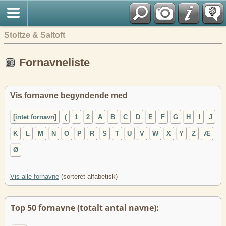
English
Stoltze & Saltoft
Fornavneliste
Vis fornavne begyndende med
[intet fornavn]
(
1
2
A
B
C
D
E
F
G
H
I
J
K
L
M
N
O
P
R
S
T
U
V
W
X
Y
Z
Æ
Ø
Vis alle fornavne
(sorteret alfabetisk)
Top 50 fornavne (totalt antal navne):