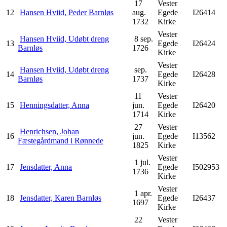
17
Vester
12
Hansen Hviid, Peder Barnløs
aug.
Egede
I26414
1732
Kirke
Vester
Hansen Hviid, Udøbt dreng
8 sep.
13
Egede
I26424
Barnløs
1726
Kirke
Vester
Hansen Hviid, Udøbt dreng
sep.
14
Egede
I26428
Barnløs
1737
Kirke
11
Vester
15
Henningsdatter, Anna
jun.
Egede
I26420
1714
Kirke
27
Vester
Henrichsen, Johan
16
jun.
Egede
I13562
Fæstegårdmand i Rønnede
1825
Kirke
Vester
1 jul.
17
Jensdatter, Anna
Egede
I502953
1736
Kirke
Vester
1 apr.
18
Jensdatter, Karen Barnløs
Egede
I26437
1697
Kirke
22
Vester