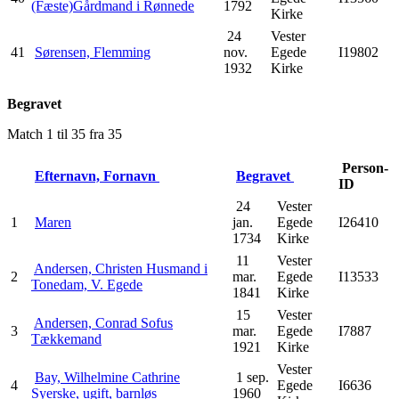
(Fæste)Gårdmand i Rønnede
1792
Kirke
24
Vester
41
Sørensen, Flemming
nov.
Egede
I19802
1932
Kirke
Begravet
Match 1 til 35 fra 35
Person-
Efternavn, Fornavn
Begravet
ID
24
Vester
1
Maren
jan.
Egede
I26410
1734
Kirke
11
Vester
Andersen, Christen Husmand i
2
mar.
Egede
I13533
Tonedam, V. Egede
1841
Kirke
15
Vester
Andersen, Conrad Sofus
3
mar.
Egede
I7887
Tækkemand
1921
Kirke
Vester
Bay, Wilhelmine Cathrine
1 sep.
4
Egede
I6636
Syerske, ugift, barnløs
1960