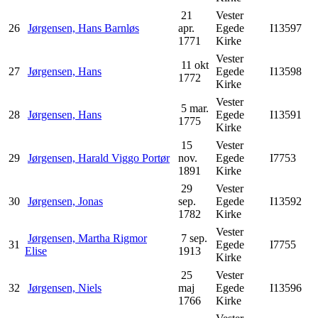
21
Vester
26
Jørgensen, Hans Barnløs
apr.
Egede
I13597
1771
Kirke
Vester
11 okt
27
Jørgensen, Hans
Egede
I13598
1772
Kirke
Vester
5 mar.
28
Jørgensen, Hans
Egede
I13591
1775
Kirke
15
Vester
29
Jørgensen, Harald Viggo Portør
nov.
Egede
I7753
1891
Kirke
29
Vester
30
Jørgensen, Jonas
sep.
Egede
I13592
1782
Kirke
Vester
Jørgensen, Martha Rigmor
7 sep.
31
Egede
I7755
Elise
1913
Kirke
25
Vester
32
Jørgensen, Niels
maj
Egede
I13596
1766
Kirke