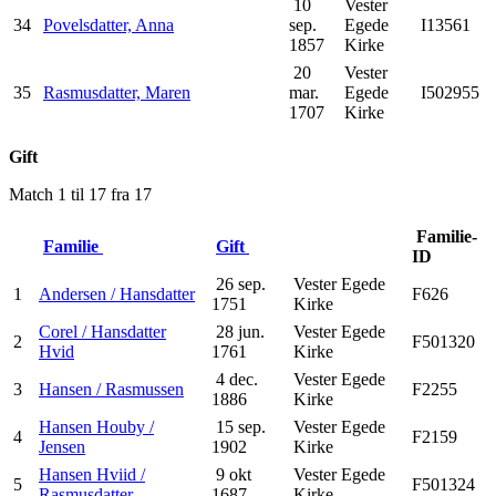
10
Vester
34
Povelsdatter, Anna
sep.
Egede
I13561
1857
Kirke
20
Vester
35
Rasmusdatter, Maren
mar.
Egede
I502955
1707
Kirke
Gift
Match 1 til 17 fra 17
Familie-
Familie
Gift
ID
26 sep.
Vester Egede
1
Andersen / Hansdatter
F626
1751
Kirke
Corel / Hansdatter
28 jun.
Vester Egede
2
F501320
Hvid
1761
Kirke
4 dec.
Vester Egede
3
Hansen / Rasmussen
F2255
1886
Kirke
Hansen Houby /
15 sep.
Vester Egede
4
F2159
Jensen
1902
Kirke
Hansen Hviid /
9 okt
Vester Egede
5
F501324
Rasmusdatter
1687
Kirke