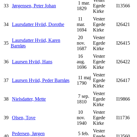
Vester
1 mar.
33
Jørgensen, Peter Johan
Egede
I13566
1829
Kirke
11
Vester
34
Laursdatter Hviid, Dorothe
mar.
Egede
I26421
1694
Kirke
20
Vester
Laursdatter Hviid, Karen
35
nov.
Egede
I26415
Barnløs
1687
Kirke
16
Vester
36
Laursen Hviid, Hans
aug.
Egede
I26422
1696
Kirke
Vester
11 maj
37
Laursen Hviid, Peder Barnløs
Egede
I26417
1790
Kirke
Vester
7 sep.
38
Nielsdatter, Mette
Egede
I19866
1810
Kirke
10
Vester
39
Olsen, Tove
nov.
Egede
I11736
1940
Kirke
Vester
Pedersen, Jørgen
5 feb.
40
Egede
I13560