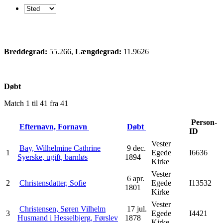
Breddegrad:
55.266,
Længdegrad:
11.9626
Døbt
Match 1 til 41 fra 41
Person-
Efternavn, Fornavn
Døbt
ID
Vester
Bay, Wilhelmine Cathrine
9 dec.
1
Egede
I6636
Syerske, ugift, barnløs
1894
Kirke
Vester
6 apr.
2
Christensdatter, Sofie
Egede
I13532
1801
Kirke
Vester
Christensen, Søren Vilhelm
17 jul.
3
Egede
I4421
Husmand i Hesselbjerg, Førslev
1878
Kirke