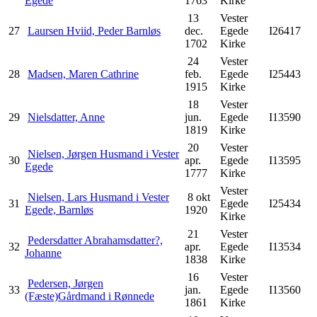
Egede
1763
Kirke
13
Vester
27
Laursen Hviid, Peder Barnløs
dec.
Egede
I26417
1702
Kirke
24
Vester
28
Madsen, Maren Cathrine
feb.
Egede
I25443
1915
Kirke
18
Vester
29
Nielsdatter, Anne
jun.
Egede
I13590
1819
Kirke
20
Vester
Nielsen, Jørgen Husmand i Vester
30
apr.
Egede
I13595
Egede
1777
Kirke
Vester
Nielsen, Lars Husmand i Vester
8 okt
31
Egede
I25434
Egede, Barnløs
1920
Kirke
21
Vester
Pedersdatter Abrahamsdatter?,
32
apr.
Egede
I13534
Johanne
1838
Kirke
16
Vester
Pedersen, Jørgen
33
jan.
Egede
I13560
(Fæste)Gårdmand i Rønnede
1861
Kirke