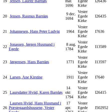
19
Jensen, Lauritz Barnløs
mar.
Egede
I26436
1696
Kirke
Vester
9 dec.
20
Jensen, Rasmus Barnløs
Egede
I26435
1694
Kirke
Vester
21
Johannesen, Hans Peter Ludvig
1964
Egede
I7636
Kirke
Vester
Jonassen, Jørgen Husmand i
8 aug.
22
Egede
I13589
Egede
1784
Kirke
Vester
23
Jørgensen, Hans Barnløs
1771
Egede
I13597
Kirke
Vester
24
Larsen, Ane Kirstine
1911
Egede
I7640
Kirke
14
Vester
25
Laursdatter Hviid, Karen Barnløs
okt
Egede
I26415
1794
Kirke
Laursen Hviid, Hans Husmand i
17
Vester
26
Præstegaardshuusene, Vester
apr.
Egede
I502952