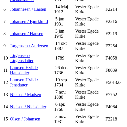
14 Maj
Vester Egede
6
Johannesen / Larsen
F2214
1912
Kirke
5 jun.
Vester Egede
7
Johansen / Bjørklund
F2216
1931
Kirke
3 jun.
Vester Egede
8
Johansen / Hansen
F2219
1945
Kirke
14 okt
Vester Egede
9
Jørgensen / Andersen
F2254
1887
Kirke
Jørgensen /
Vester Egede
10
1789
F4058
Jørgensdatter
Kirke
Laursen Hviid /
26 dec.
Vester Egede
11
F8039
Hansdatter
1736
Kirke
Laursen Hviid /
19 sep.
Vester Egede
12
F501323
Jensdatter
1734
Kirke
7 nov.
Vester Egede
13
Nielsen / Madsen
F7752
1880
Kirke
6 apr.
Vester Egede
14
Nielsen / Nielsdatter
F4064
1766
Kirke
3 nov.
Vester Egede
15
Olsen / Johansen
F2218
1931
Kirke