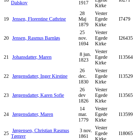
Dalskov
1917
Kirke
28
Vester
19
Jensen, Florentine Cathrine
Maj
Egede
I7479
1879
Kirke
25
Vester
20
Jensen, Rasmus Barnløs
nov.
Egede
I26435
1694
Kirke
Vester
8 jun.
21
Johansdatter, Maren
Egede
I13564
1823
Kirke
26
Vester
22
Jørgensdatter, Inger Kirstine
dec.
Egede
I13529
1830
Kirke
26
Vester
23
Jørgensdatter, Karen Sofie
dev
Egede
I13565
1826
Kirke
14
Vester
24
Jørgensdatter, Maren
mar.
Egede
I13599
1779
Kirke
Vester
Jørgensen, Christian Rasmus
3 nov.
25
Egede
I18065
Tømrer
1861
Kirke