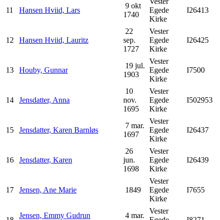
Vester
9 okt
11
Hansen Hviid, Lars
Egede
I26413
1740
Kirke
22
Vester
12
Hansen Hviid, Lauritz
sep.
Egede
I26425
1727
Kirke
Vester
19 jul.
13
Houby, Gunnar
Egede
I7500
1903
Kirke
10
Vester
14
Jensdatter, Anna
nov.
Egede
I502953
1695
Kirke
Vester
7 mar.
15
Jensdatter, Karen Barnløs
Egede
I26437
1697
Kirke
26
Vester
16
Jensdatter, Karen
jun.
Egede
I26439
1698
Kirke
Vester
17
Jensen, Ane Marie
1849
Egede
I7655
Kirke
Vester
Jensen, Emmy Gudrun
4 mar.
18
Egede
I8271