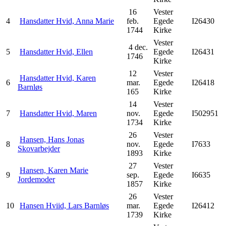
16
Vester
4
Hansdatter Hvid, Anna Marie
feb.
Egede
I26430
1744
Kirke
Vester
4 dec.
5
Hansdatter Hvid, Ellen
Egede
I26431
1746
Kirke
12
Vester
Hansdatter Hvid, Karen
6
mar.
Egede
I26418
Barnløs
165
Kirke
14
Vester
7
Hansdatter Hvid, Maren
nov.
Egede
I502951
1734
Kirke
26
Vester
Hansen, Hans Jonas
8
nov.
Egede
I7633
Skovarbejder
1893
Kirke
27
Vester
Hansen, Karen Marie
9
sep.
Egede
I6635
Jordemoder
1857
Kirke
26
Vester
10
Hansen Hviid, Lars Barnløs
mar.
Egede
I26412
1739
Kirke