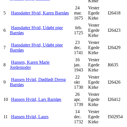
Kirke
24
Vester
5
Hansdatter Hvid, Karen Barnløs
mar.
Egede
I26418
1675
Kirke
Vester
Hansdatter Hvid, Udøbt pige
feb.
6
Egede
I26423
Barnløs
1725
Kirke
23
Vester
Hansdatter Hvid, Udøbt pige
7
dec.
Egede
I26429
Barnløs
1741
Kirke
16
Vester
Hansen, Karen Marie
8
jan.
Egede
I6635
Jordemoder
1943
Kirke
22
Vester
Hansen Hviid, Dødfødt Dreng
9
okt
Egede
I26426
Barnløs
1730
Kirke
26
Vester
10
Hansen Hviid, Lars Barnløs
apr.
Egede
I26412
1739
Kirke
14
Vester
11
Hansen Hviid, Laurs
dec.
Egede
I502954
1732
Kirke