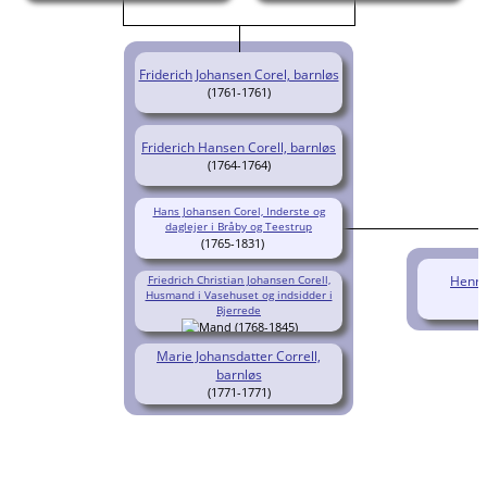
Friderich Johansen Corel, barnløs
(1761-1761)
Friderich Hansen Corell, barnløs
(1764-1764)
Hans Johansen Corel, Inderste og
daglejer i Bråby og Teestrup
(1765-1831)
Friedrich Christian Johansen Corell,
Henri
Husmand i Vasehuset og indsidder i
Bjerrede
(1768-1845)
Marie Johansdatter Correll,
barnløs
(1771-1771)