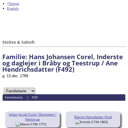
*Dansk
English
Stoltze & Saltoft
Familie: Hans Johansen Corel, Inderste
og daglejer i Bråby og Teestrup / Ane
Hendrichsdatter (F492)
g. 13 dec. 1789
Familietavle
|
PDF
Johan Jacob Corel, Skomager i
Maren Hansdatter Hvid
Nielstrup
(1734-1803)
(1738-1771)