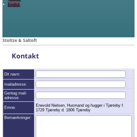
English
Stoltze & Saltoft
Kontakt
Dit navn:
mailadresse:
Gentag mail-
adresse:
Enevold Nielsen, Husmand og hugger i Tjæteby f.
Emne:
1729 Tjæreby d. 1806 Tjæreby
Bemærkninger: