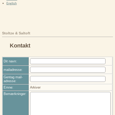
English
Stoltze & Saltoft
Kontakt
Dit navn:
mailadresse:
Gentag mail-
adresse:
Emne:
Arkiver
Bemærkninger: