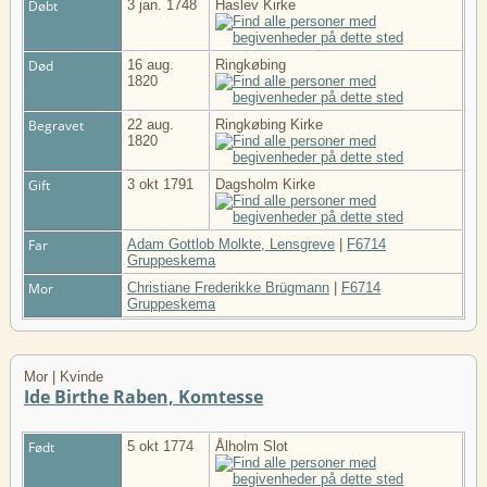
Døbt
3 jan. 1748
Haslev Kirke
Død
16 aug.
Ringkøbing
1820
Begravet
22 aug.
Ringkøbing Kirke
1820
Gift
3 okt 1791
Dagsholm Kirke
Far
Adam Gottlob Molkte, Lensgreve
|
F6714
Gruppeskema
Mor
Christiane Frederikke Brügmann
|
F6714
Gruppeskema
Mor | Kvinde
Ide Birthe Raben, Komtesse
Født
5 okt 1774
Ålholm Slot