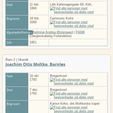
Død
11 feb.
Lille Købmagergade 69, Kbh,
1868
Begravet
18 feb.
Garnisons Kirke
1668
Ægtefælle/Partner
Vilhelmine Andrea Østergaard
|
F6696
(Uægteskabelig Forbindelse)
Gift
1851
Barn 2 | Ukendt
Joachim Otto Moltke, Barnløs
Født
16 okt
Bregentved
1793
Død
7 dec.
Bregentved
1793
Begravet
Karise Kirke, det Moltkeske kapel