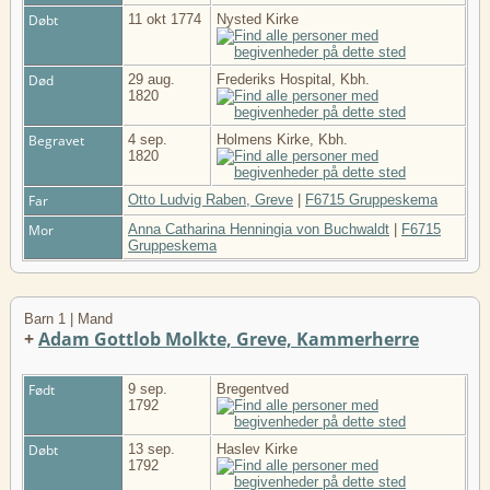
Døbt
11 okt 1774
Nysted Kirke
Død
29 aug.
Frederiks Hospital, Kbh.
1820
Begravet
4 sep.
Holmens Kirke, Kbh.
1820
Far
Otto Ludvig Raben, Greve
|
F6715 Gruppeskema
Mor
Anna Catharina Henningia von Buchwaldt
|
F6715
Gruppeskema
Barn 1 | Mand
+
Adam Gottlob Molkte, Greve, Kammerherre
Født
9 sep.
Bregentved
1792
Døbt
13 sep.
Haslev Kirke
1792