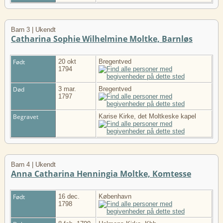
Barn 3 | Ukendt
Catharina Sophie Wilhelmine Moltke, Barnløs
Født
20 okt
Bregentved
1794
Død
3 mar.
Bregentved
1797
Begravet
Karise Kirke, det Moltkeske kapel
Barn 4 | Ukendt
Anna Catharina Henningia Moltke, Komtesse
Født
16 dec.
København
1798