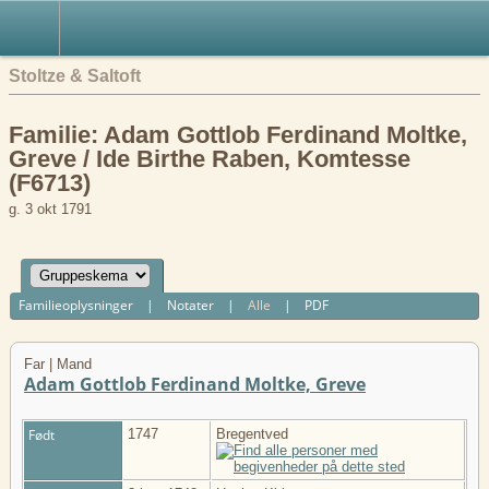
English
Stoltze & Saltoft
Familie: Adam Gottlob Ferdinand Moltke,
Greve / Ide Birthe Raben, Komtesse
(F6713)
g. 3 okt 1791
Familieoplysninger
|
Notater
|
Alle
|
PDF
Far | Mand
Adam Gottlob Ferdinand Moltke, Greve
Født
1747
Bregentved