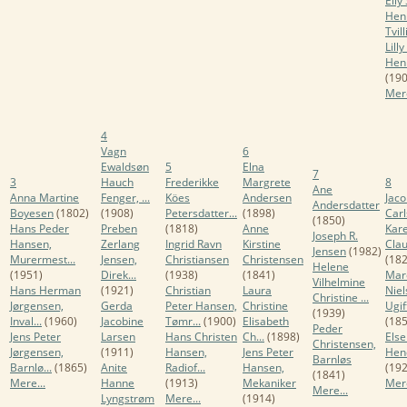
Elly
Henr
Tvilli
Lill
Henr
(190
Mere
4
Vagn
6
Ewaldsøn
5
Elna
7
3
Hauch
Frederikke
Margrete
8
Ane
Anna Martine
Fenger, ...
Köes
Andersen
Jaco
Andersdatter
Boyesen
(1802)
(1908)
Petersdatter...
(1898)
Car
(1850)
Hans Peder
Preben
(1818)
Anne
Kar
Joseph R.
Hansen,
Zerlang
Ingrid Ravn
Kirstine
Clau
Jensen
(1982)
Murermest...
Jensen,
Christiansen
Christensen
(182
Helene
(1951)
Direk...
(1938)
(1841)
Mar
Vilhelmine
Hans Herman
(1921)
Christian
Laura
Niel
Christine ...
Jørgensen,
Gerda
Peter Hansen,
Christine
Ugift
(1939)
Inval...
(1960)
Jacobine
Tømr...
(1900)
Elisabeth
(185
Peder
Jens Peter
Larsen
Hans Christen
Ch...
(1898)
Els
Christensen,
Jørgensen,
(1911)
Hansen,
Jens Peter
Hen
Barnløs
Barnlø...
(1865)
Anite
Radiof...
Hansen,
(192
(1841)
Mere...
Hanne
(1913)
Mekaniker
Mere
Mere...
Lyngstrøm
Mere...
(1914)