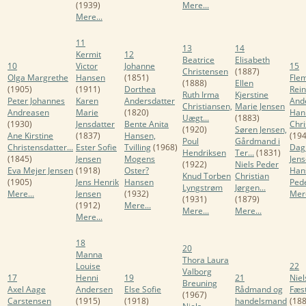
(1939)
Mere...
Mere...
11
13
14
Kermit
12
Beatrice
Elisabeth
10
Victor
Johanne
15
Christensen
(1887)
Olga Margrethe
Hansen
(1851)
Fle
(1888)
Ellen
(1905)
(1911)
Dorthea
Rein
Ruth Irma
Kjerstine
Peter Johannes
Karen
Andersdatter
And
Christiansen,
Marie Jensen
Andreasen
Marie
(1820)
Han
Uægt...
(1883)
(1930)
Jensdatter
Bente Anita
Chri
(1920)
Søren Jensen,
Ane Kirstine
(1837)
Hansen,
(194
Poul
Gårdmand i
Christensdatter...
Ester Sofie
Tvilling
(1968)
Dag
Hendriksen
Ter...
(1831)
(1845)
Jensen
Mogens
Jen
(1922)
Niels Peder
Eva Mejer Jensen
(1918)
Oster?
Han
Knud Torben
Christian
(1905)
Jens Henrik
Hansen
Ped
Lyngstrøm
Jørgen...
Mere...
Jensen
(1932)
Mere
(1931)
(1879)
(1912)
Mere...
Mere...
Mere...
Mere...
18
20
Manna
Thora Laura
Louise
22
Valborg
17
Henni
19
21
Niel
Breuning
Axel Aage
Andersen
Else Sofie
Rådmand og
Fæs
(1967)
Carstensen
(1915)
(1918)
handelsmand
(188