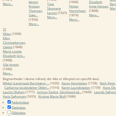
Jørgen
(1940)
Elizabeth
Mere...
Tove
Barn
Kristian
Peitter
Anne Hansen
Skovvang
Mere
Thomsen,
Henrichsen
(1898)
Larsen
(1925)
Uæg...
(1819)
Mere...
Mere...
(1934)
Mere...
Mere...
31
Viktor
(1999)
Ellen
Christophersen,
Uægte
(1848)
Marie Lisette
Elisabeth Jens...
(1898)
Ulla Jensen
(1940)
Mere...
Begivenheder i denne måned, der ikke er tilknyttet en specifik dato:
Mikkel /Langmaak Bartskærer ...
(1630)
Karen Hansdatter
(1728)
Niels Peter
Catharina Jacobsdatter Olden...
(1516)
Karen Lauridsdatter
(1739)
Hans Ol
Lauritz Olufsen
(1777)
Jochum Stoltze, Skovfoged på...
(1849)
Laurids Søfren
Hans Søfrensen
(1655)
Kirstine Marie Wulf
(1686)
Fødselsdato
Dødsdato
Dåbsdato