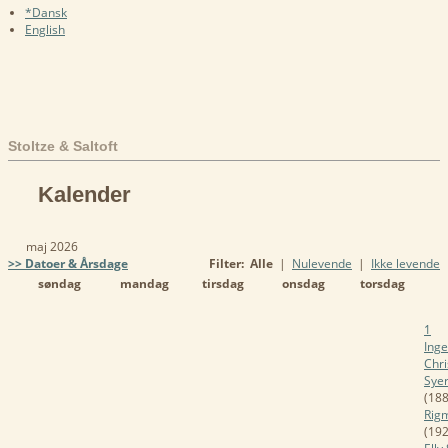
*Dansk
English
Stoltze & Saltoft
Kalender
maj 2026
>> Datoer & Årsdage
Filter:
Alle
|
Nulevende
|
Ikke levende
søndag
mandag
tirsdag
onsdag
torsdag
1
Inge
Chri
Syer
(188
Rig
(192