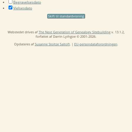
Begravelsesdato
Vielsesdato
Skift til standardvisning
Webstedet drives af
The Next Generation of Genealogy Sitebuilding
v. 13.1.2,
forfattet af Darrin Lythgoe © 2001-2026.
Opdateres af
Susanne Stoltze Saltoft
. |
EU-persondataforordningen
.