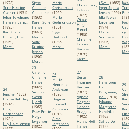
Niels
(1978)
Signe
Marie
i Sve...
(1682)
Jaco
Christensen,
Stine Nikoline
Christine
Christiansen
Inger Sophia
Tom
Indsidder...
Clausen
(1931)
Christensen
(1920)
Jensen
(1996)
Betz
(1827)
Johan Ferdinand
(1860)
Marie
Ella Petrea
(184
Wilbur
Hansen, Barn...
Karen Sofie
Gudmundsson
Jørgensen
Ras
Holger
(1893)
Hansen
(1851)
(1974)
Cath
Fredel
Karl Kristian
(1893)
Viggo
Marie
ug...
(1993)
Nielsen, Chauf...
Maren
Hadsund
Sørensdatter
Fred
Christine
(1969)
Sofie
(1936)
(1906)
Wap
Larsen,
Mere...
Kristine
Mere...
Mere...
(183
Barnløs
Jensen
Mere
(1878)
(1896)
Mere...
Mere...
25
Caroline
27
26
Christine
Berta
28
Marie
Hansen
Thomine
Hans Louis
Henriette
29
(1881)
Bentzen
Carl
24
Andersen
Carl
Susanne
(1873)
Bergmann,
Jensine
(1872)
(1898)
Sire
Westh
Agnete
Ba...
(1918)
Bjarne Bull Berg
Dagmar
Karl
Hjorth
Dagmar
Johanne
(1914)
Elisabeth
Ser
(1962)
Hansen,
Margrethe
Helge
Asmussen
Kami
Ester Emilie
Brygge...
Hendriksen
Christiansen
(1913)
Elis
Holga
(1905)
(1965)
(1934)
Alma
(189
Jørgensen
Hanne Hoff
Safras Døj
Lilly Holst Jensen
Jørgensen
Mar
(1905)
Hansen
(1977)
(1927)
(1905)
Jaco